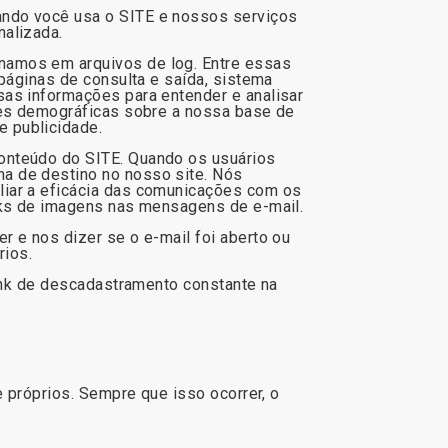
ando você usa o SITE e nossos serviços
nalizada.
namos em arquivos de log. Entre essas
páginas de consulta e saída, sistema
sas informações para entender e analisar
ções demográficas sobre a nossa base de
e publicidade.
onteúdo do SITE. Quando os usuários
a de destino no nosso site. Nós
liar a eficácia das comunicações com os
inks de imagens nas mensagens de e-mail.
 e nos dizer se o e-mail foi aberto ou
ários.
link de descadastramento constante na
e próprios. Sempre que isso ocorrer, o