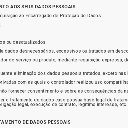
ANTO AOS SEUS DADOS PESSOAIS
requisição ao Encarregado de Proteção de Dados:
o;
tos ou desatualizados;
 de dados desnecessários, excessivos ou tratados em desc
edor de serviço ou produto, mediante requisição expressa, 
ente eliminação dos dados pessoais tratados, exceto nas h
privadas com as quais o controlador realizou uso compartil
 não fornecer consentimento e sobre as consequências da n
er o tratamento de dados caso possua base legal de tratame
igação legal, execução de contrato, legítimo interesse, etc
ATAMENTO DE DADOS PESSOAIS