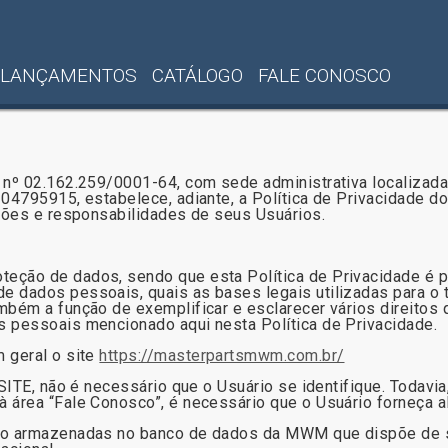
LANÇAMENTOS
CATÁLOGO
FALE CONOSCO
 nº 02.162.259/0001-64, com sede administrativa localizada
 04795915, estabelece, adiante, a Política de Privacidade d
ações e responsabilidades de seus Usuários.
eção de dados, sendo que esta Política de Privacidade é p
 dados pessoais, quais as bases legais utilizadas para o t
mbém a função de exemplificar e esclarecer vários direitos 
s pessoais mencionado aqui nesta Política de Privacidade.
 geral o site
https://masterpartsmwm.com.br/
SITE, não é necessário que o Usuário se identifique. Todavia
à área “Fale Conosco”, é necessário que o Usuário forneça
rão armazenadas no banco de dados da MWM que dispõe de