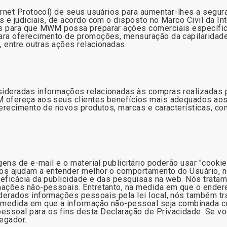
ernet Protocol) de seus usuários para aumentar-lhes a segur
s e judiciais, de acordo com o disposto no Marco Civil da In
s para que MWM possa preparar ações comerciais específic
ra oferecimento de promoções, mensuração da capilaridade 
, entre outras ações relacionadas.
ideradas informações relacionadas às compras realizadas p
M ofereça aos seus clientes benefícios mais adequados ao
ferecimento de novos produtos, marcas e características, c
gens de e-mail e o material publicitário poderão usar "cookie
os ajudam a entender melhor o comportamento do Usuário, n
 eficácia da publicidade e das pesquisas na web. Nós trata
ações não-pessoais. Entretanto, na medida em que o endereç
derados informações pessoais pela lei local, nós também t
 medida em que a informação não-pessoal seja combinada c
ssoal para os fins desta Declaração de Privacidade. Se voc
vegador.