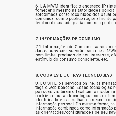
6.1. A MWM identifica o endereço IP (Int
fornecer o mesmo às autoridades policiai
aproximada serão recolhidos dos usuário
comunicar com o público regionalmente pa
territorial mais adequada com seu público
7. INFORMAÇÕES DE CONSUMO
7.1. Informações de Consumo, assim cons
dados pessoais, servirão para que a MW
sem limite, produtos de seu interesse, o
estímulo do consumo consciente, etc.
8. COOKIES E OUTRAS TECNOLOGIAS
8.1. O SITE, os serviços online, as mensa
tags e web beacons. Essas tecnologias n
pessoas visitaram e facilitam e medem a
cookies e outras tecnologias como inform
identificadores semelhantes sejam consi
informação pessoal. Da mesma forma, na
informação combinada como informação pe
as orientações/configurações de seu na