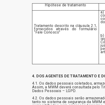
Hipótese de tratamento
a)
co
co
do
Tratamento descrito na cláusula 2.1,
fornecidos através do formulário
“Fale Conosco”
b)
le
Co
ju
pe
ar
4. DOS AGENTES DE TRATAMENTO E 
4.1. Os dados pessoais coletados, armaze
Assim, a MWM deverá consultada pelo Titu
Dados Pessoais – LGPD.
4.2. Os dados pessoais serão armazenado
tanto no sistema de segurança da MWM e/