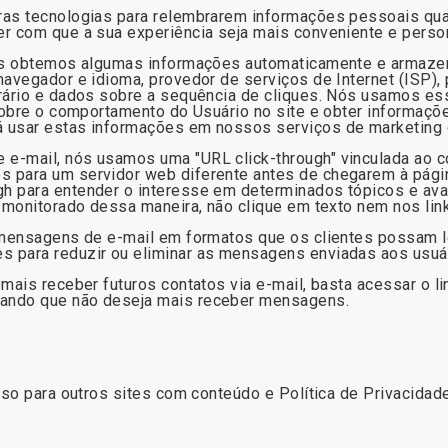
ras tecnologias para relembrarem informações pessoais qu
er com que a sua experiência seja mais conveniente e perso
nós obtemos algumas informações automaticamente e armaze
navegador e idioma, provedor de serviços de Internet (ISP), 
rário e dados sobre a sequência de cliques. Nós usamos es
 sobre o comportamento do Usuário no site e obter informa
á usar estas informações em nossos serviços de marketing 
e-mail, nós usamos uma "URL click-through" vinculada ao c
 para um servidor web diferente antes de chegarem à págin
h para entender o interesse em determinados tópicos e ava
er monitorado dessa maneira, não clique em texto nem nos l
 mensagens de e-mail em formatos que os clientes possam ler
s para reduzir ou eliminar as mensagens enviadas aos usu
 mais receber futuros contatos via e-mail, basta acessar o 
ando que não deseja mais receber mensagens.
sso para outros sites com conteúdo e Política de Privacidad