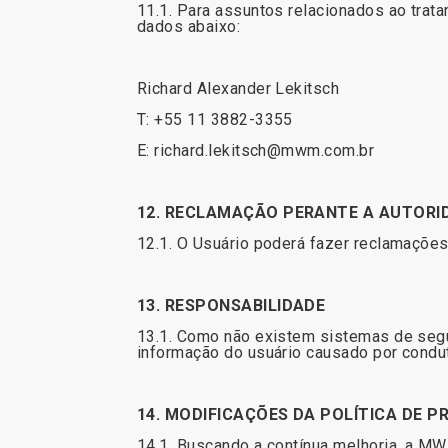
11.1. Para assuntos relacionados ao tra
dados abaixo:
Richard Alexander Lekitsch
T: +55 11 3882-3355
E: richard.lekitsch@mwm.com.br
12. RECLAMAÇÃO PERANTE A AUTORI
12.1. O Usuário poderá fazer reclamaçõe
13. RESPONSABILIDADE
13.1. Como não existem sistemas de segur
informação do usuário causado por condut
14. MODIFICAÇÕES DA POLÍTICA DE P
14.1. Buscando a contínua melhoria, a M