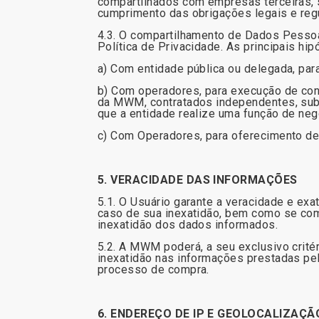
compartilhados com empresas terceiras, 
cumprimento das obrigações legais e re
4.3. O compartilhamento de Dados Pessoai
Política de Privacidade. As principais h
a) Com entidade pública ou delegada, para
b) Com operadores, para execução de cont
da MWM, contratados independentes, subsi
que a entidade realize uma função de neg
c) Com Operadores, para oferecimento de 
5. VERACIDADE DAS INFORMAÇÕES
5.1. O Usuário garante a veracidade e e
caso de sua inexatidão, bem como se co
inexatidão dos dados informados.
5.2. A MWM poderá, a seu exclusivo crité
inexatidão nas informações prestadas pel
processo de compra.
6. ENDEREÇO DE IP E GEOLOCALIZAÇÃ