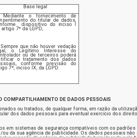
Base legal
 Mediante o fornecimento de
nsentimento do titular de dados,
nforme
dispositivo do inciso I
 artigo 7º da LGPD;
 Sempre que não houver vedação
gal, o Legítimo Interesse do
ntrolador ou de terceiros poderá
stificar o tratamento dos dados
ssoais, conforme previsão do
tigo 7º, inciso IX, da LGPD.
DO COMPARTILHAMENTO DE DADOS PESSOAIS
nados ou tratados, de qualquer forma, em razão da utiliza
lar dos dados pessoais para eventual exercício dos direito
s em sistemas de segurança compatíveis com os padrões do
ou da sua agência de publicidade. Os dados pessoais não 