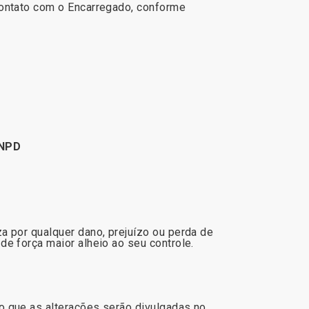
contato com o Encarregado, conforme
ANPD
a por qualquer dano, prejuízo ou perda de
de força maior alheio ao seu controle.
o que as alterações serão divulgadas no