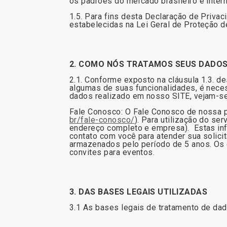
os padrões do mercado brasileiro e inter
1.5. Para fins desta Declaração de Priva
estabelecidas na Lei Geral de Proteção 
2. COMO NÓS TRATAMOS SEUS DADOS
2.1. Conforme exposto na cláusula 1.3. de
algumas de suas funcionalidades, é neces
dados realizado em nosso SITE, vejam-se
Fale Conosco: O Fale Conosco de nossa pl
br/fale-conosco/
). Para utilização do se
endereço completo e empresa). Estas info
contato com você para atender sua solici
armazenados pelo período de 5 anos. Os 
convites para eventos.
3. DAS BASES LEGAIS UTILIZADAS
3.1 As bases legais de tratamento de da