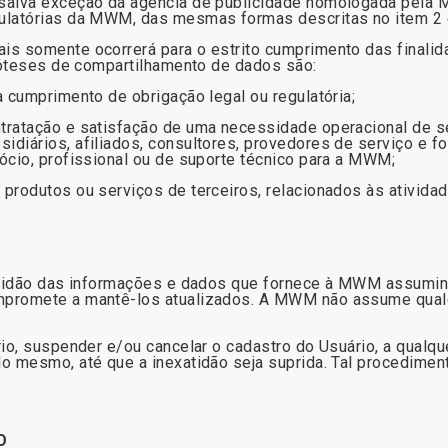
salva exceção da agência de publicidade homologada pela M
gulatórias da MWM, das mesmas formas descritas no item 2
s somente ocorrerá para o estrito cumprimento das finalida
ipóteses de compartilhamento de dados são:
 cumprimento de obrigação legal ou regulatória;
ratação e satisfação de uma necessidade operacional de ser
diários, afiliados, consultores, provedores de serviço e fo
ócio, profissional ou de suporte técnico para a MWM;
produtos ou serviços de terceiros, relacionados às ativida
xatidão das informações e dados que fornece à MWM assumi
mpromete a mantê-los atualizados. A MWM não assume qual
rio, suspender e/ou cancelar o cadastro do Usuário, a qualq
o mesmo, até que a inexatidão seja suprida. Tal procediment
O