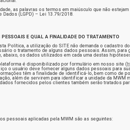
nacional.
cidade, as palavras os termos em maiúsculo que não estejam
de Dados (LGPD) – Lei 13.79/2018.
 PESSOAIS E QUAL A FINALIDADE DO TRATAMENTO
sta Política, a utilização do SITE não demanda o cadastro do
sário o tratamento de alguns dados pessoais. Assim, para ga
, abaixo, os dados utilizados em cada uma destas hipótese
ataforma é disponibilizado por formulário em nosso site (
h
rviço o usuário deve fornecer alguns dados pessoais para sua
rmações têm a finalidade de identificá-lo, bem como de po
tação, além de servirem para identificar a unidade da MWM 
dados fornecidos pelos clientes também serão tratados pa
dos pessoais aplicadas pela MWM são as seguintes: