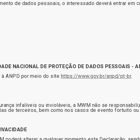
tamento de dados pessoais, o interessado deverá entrar em 
DADE NACIONAL DE PROTEÇÃO DE DADOS PESSOAIS - 
s à ANPD por meio do site
https://www.gov.br/anpd/pt-br
.
ança infalíveis ou invioláveis, a MWM não se responsabiliz
as de terceiros, bem como nos casos de evento fortuito ou 
RIVACIDADE
WM poderá alterar a qualquer momento esta Declaração, send