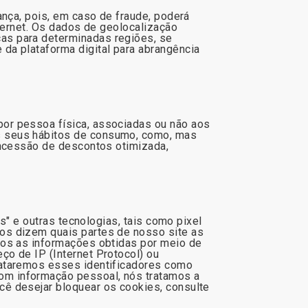
ança, pois, em caso de fraude, poderá
ternet. Os dados de geolocalização
as para determinadas regiões, se
da plataforma digital para abrangência
or pessoa física, associadas ou não aos
s seus hábitos de consumo, como, mas
oncessão de descontos otimizada,
s" e outras tecnologias, tais como pixel
os dizem quais partes de nosso site as
mos as informações obtidas por meio de
o de IP (Internet Protocol) ou
rataremos esses identificadores como
om informação pessoal, nós tratamos a
ê desejar bloquear os cookies, consulte